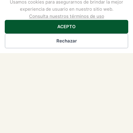
Usamos cookies para asegurarnos de brindar la mejor
Nuestro Zumo...
experiencia de usuario en nuestro sitio web.
Consulta nuestros términos de uso
8.00
€
IVA incluido
ACEPTO
Ver producto
Rechazar
Arándanos Ecológicos Frescos |
Certificados por el COPAE y