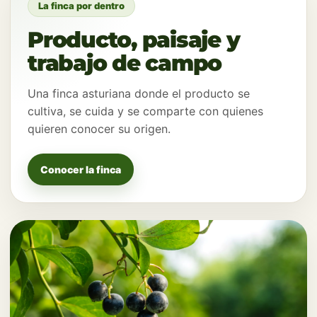
Finca El Ribeiro
La finca por dentro
Productos asturianos y
Producto, paisaje y
visitas guiadas en la
trabajo de campo
finca
Una finca asturiana donde el producto se
cultiva, se cuida y se comparte con quienes
Producción ecológica, tienda online y una
quieren conocer su origen.
experiencia tranquila entre fabas, arándanos,
manzanos y aguacates.
Conocer la finca
Reservar visita guiada
Comprar productos